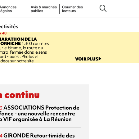
Annonces
Avis & marchés
Courrier des
légales
publics
lecteurs
ectivités
7:40
MARATHON DE LA
CORNICHE
1.300 coureurs
ur le bitume, la route du
ittoral fermée dans le sens
ord - ouest. Photos et
VOIR PLUS
idéos sur notre site
 continu
ASSOCIATIONS
Protection de
3
nfance - une nouvelle rencontre
p VIF organisée à La Réunion
GIRONDE
Retour timide des
4