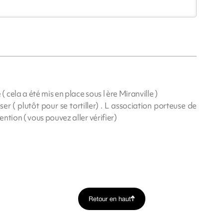
cela a été mis en place sous l ère Miranville )
er ( plutôt pour se tortiller) . L association porteuse de
ntion ( vous pouvez aller vérifier)
Retour en haut