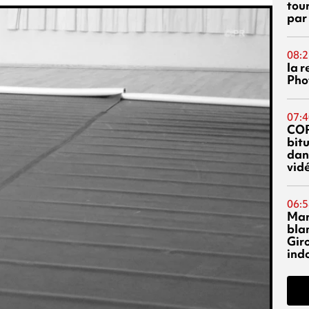
tou
par
08:2
la 
Phot
07:4
CO
bitu
dans
vidé
06:5
Mar
blan
Giro
ind