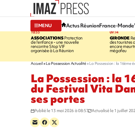
Actus Réunion
France-Monde
MENU
10:33
09:14
ASSOCIATIONS
Protection
GIRONDE
Re
de l’enfance - une nouvelle
des touristes 
rencontre Stop VIF
encore meurtri
organisée à La Réunion
mégafeu
Accueil
La Possession Actualité
La Possession : la 16ème éd
La Possession : la 
du Festival Vita Dan
ses portes
Publié le 13 mai 2026 à 08:57
Actualisé le 1 juillet 2