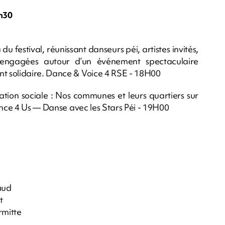
h30
u festival, réunissant danseurs péi, artistes invités,
s engagées autour d’un événement spectaculaire
t solidaire. Dance & Voice 4 RSE - 18H00
tion sociale : Nos communes et leurs quartiers sur
ance 4 Us — Danse avec les Stars Péi - 19H00
aud
t
rmitte