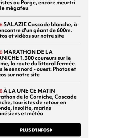
ristes au Porge, encore meurtri
 le mégafeu
SALAZIE
Cascade blanche, à
6
rencontre d'un géant de 600m.
os et vidéos sur notre site
MARATHON DE LA
0
RNICHE
1.300 coureurs sur le
me, la route du littoral fermée
 le sens nord - ouest. Photos et
os sur notre site
À LA UNE CE MATIN
8
athon de la Corniche, Cascade
che, touristes de retour en
nde, insolite, marins
onésiens et météo
PLUS D’INFOS