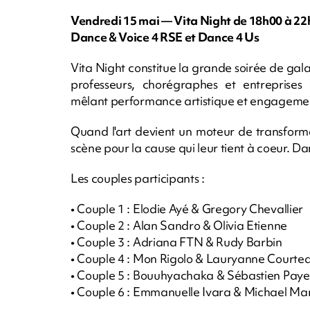
Vendredi 15 mai — Vita Night de 18h00 à 22
Dance & Voice 4 RSE et Dance 4 Us
Vita Night constitue la grande soirée de gala d
professeurs, chorégraphes et entreprise
mêlant performance artistique et engagemen
Quand l'art devient un moteur de transforma
scène pour la cause qui leur tient à coeur. D
Les couples participants :
• Couple 1 : Elodie Ayé & Gregory Chevallier
• Couple 2 : Alan Sandro & Olivia Etienne
• Couple 3 : Adriana FTN & Rudy Barbin
• Couple 4 : Mon Rigolo & Lauryanne Courte
• Couple 5 : Bouuhyachaka & Sébastien Paye
• Couple 6 : Emmanuelle Ivara & Michael Ma