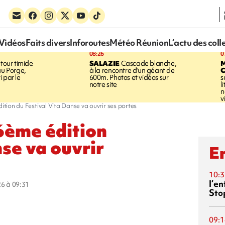
Vidéos
Faits divers
Inforoutes
Météo Réunion
L’actu des coll
08:26
0
tour timide
SALAZIE
Cascade blanche,
au Porge,
à la rencontre d'un géant de
 par le
600m. Photos et vidéos sur
s
notre site
l
n
v
ition du Festival Vita Danse va ouvrir ses portes
16ème édition
se va ouvrir
En
10:3
l’e
026 à 09:31
Sto
09:1