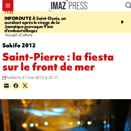
11:43
16:35
INFOROUTE
À Saint-Denis, un
PITON DE LA FOURN
accident après le virage de la
gendarmes évacuent un
Jamaïque provoque 9 km
randonneuse blessée, d
d'embouteillages
conditions météorologiqu
Accueil
Culture
Sakifo 2012
Saint-Pierre : la fiesta
sur le front de mer
Publié le 31 mai 2012 à 23:17