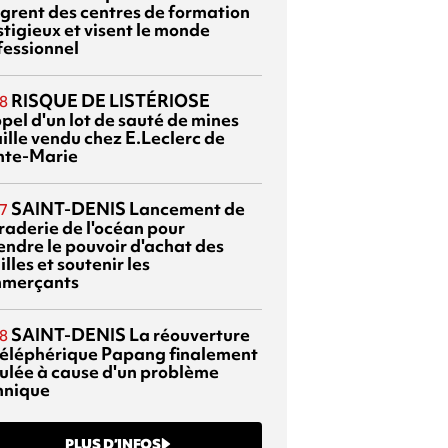
ègrent des centres de formation
stigieux et visent le monde
fessionnel
RISQUE DE LISTÉRIOSE
8
pel d'un lot de sauté de mines
aille vendu chez E.Leclerc de
nte-Marie
SAINT-DENIS
Lancement de
7
braderie de l'océan pour
endre le pouvoir d'achat des
lles et soutenir les
merçants
SAINT-DENIS
La réouverture
8
téléphérique Papang finalement
ulée à cause d'un problème
hnique
PLUS D’INFOS