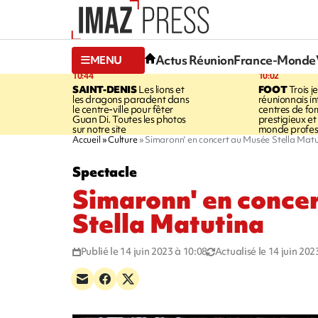
Actus Réunion
France-Monde
MENU
10:44
10:02
SAINT-DENIS
Les lions et
FOOT
Trois j
les dragons paradent dans
réunionnais i
le centre-ville pour fêter
centres de fo
Guan Di. Toutes les photos
prestigieux et 
sur notre site
monde profes
Accueil
Culture
Simaronn' en concert au Musée Stella Matu
Spectacle
Simaronn' en conce
Stella Matutina
Publié le 14 juin 2023 à 10:08
Actualisé le 14 juin 202