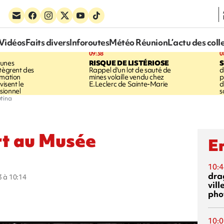
Vidéos
Faits divers
Inforoutes
Météo Réunion
L’actu des coll
09:38
0
eunes
RISQUE DE LISTÉRIOSE
S
ntègrent des
Rappel d'un lot de sauté de
d
rmation
mines volaille vendu chez
p
visent le
E.Leclerc de Sainte-Marie
d
sionnel
s
tina
rt au Musée
En
10:4
dra
3 à 10:14
vill
phot
10:0