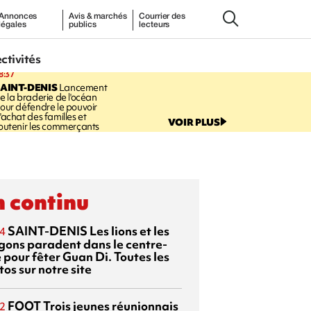
Annonces
Avis & marchés
Courrier des
légales
publics
lecteurs
ectivités
8:37
AINT-DENIS
Lancement
e la braderie de l'océan
our défendre le pouvoir
'achat des familles et
VOIR PLUS
outenir les commerçants
 continu
SAINT-DENIS
Les lions et les
4
gons paradent dans le centre-
e pour fêter Guan Di. Toutes les
os sur notre site
FOOT
Trois jeunes réunionnais
2