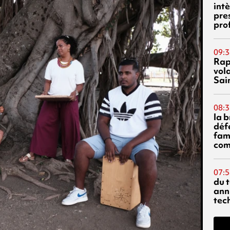
int
pre
pro
09:3
Rap
vol
Sai
08:3
la 
déf
fami
com
07:5
du 
ann
tec