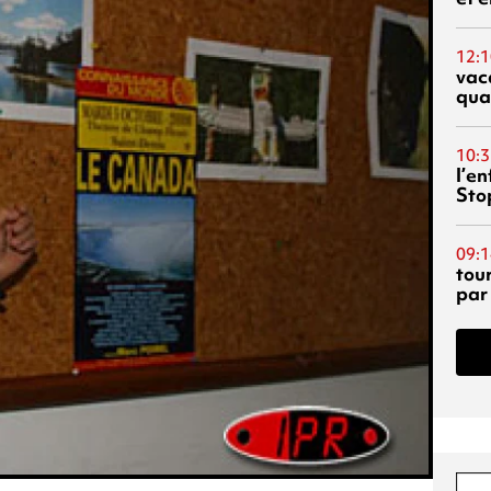
12:1
vac
qua
10:3
l’e
Sto
09:1
tou
par