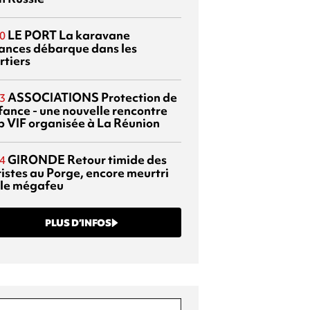
LE PORT
La karavane
0
ances débarque dans les
rtiers
ASSOCIATIONS
Protection de
3
nfance - une nouvelle rencontre
p VIF organisée à La Réunion
GIRONDE
Retour timide des
4
ristes au Porge, encore meurtri
 le mégafeu
PLUS D’INFOS