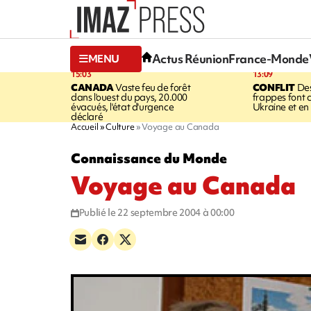
Actus Réunion
France-Monde
MENU
15:03
13:09
CANADA
Vaste feu de forêt
CONFLIT
Des
dans l'ouest du pays, 20.000
frappes font 
évacués, l'état d'urgence
Ukraine et en
déclaré
Accueil
Culture
Voyage au Canada
Connaissance du Monde
Voyage au Canada
Publié le 22 septembre 2004 à 00:00