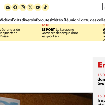
Vidéos
Faits divers
Inforoutes
Météo Réunion
L’actu des coll
12:10
1
 échanges de
LE PORT
La karavane
cinq morts en
vacances débarque dans
d
 Russie
les quartiers
r
o
En
15:0
dan
éva
13:0
fra
et e