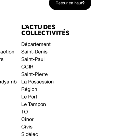
Retour en haut
L’ACTU DES
COLLECTIVITÉS
Département
daction
Saint-Denis
rs
Saint-Paul
CCIR
Saint-Pierre
 gadyamb
La Possession
Région
Le Port
Le Tampon
TO
Cinor
Civis
Sidélec