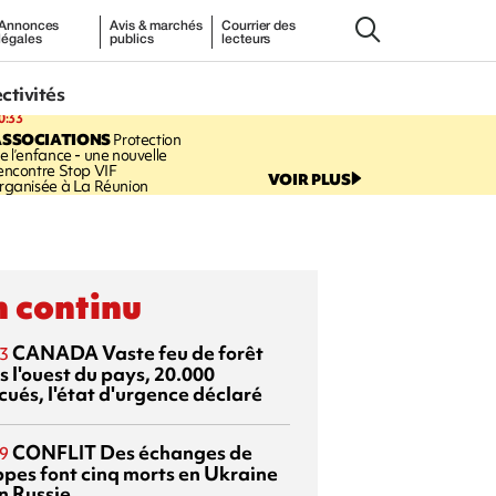
Annonces
Avis & marchés
Courrier des
légales
publics
lecteurs
ectivités
0:33
ASSOCIATIONS
Protection
e l’enfance - une nouvelle
encontre Stop VIF
VOIR PLUS
rganisée à La Réunion
 continu
CANADA
Vaste feu de forêt
3
s l'ouest du pays, 20.000
cués, l'état d'urgence déclaré
CONFLIT
Des échanges de
9
ppes font cinq morts en Ukraine
n Russie