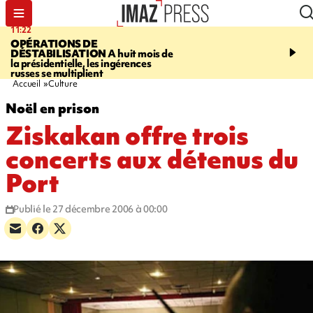
11:22
14:51
OPÉRATIONS DE
PARA-NATATION
Le P
DÉSTABILISATION
A huit mois de
Rivière triple champion
la présidentielle, les ingérences
russes se multiplient
Accueil
Culture
Noël en prison
Ziskakan offre trois
concerts aux détenus du
Port
Publié le 27 décembre 2006 à 00:00