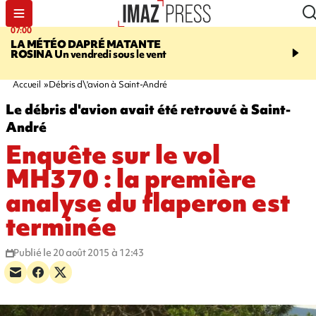
07:00
07:58
LA MÉTÉO DAPRÉ MATANTE
SAINT-DENIS
La réouv
ROSINA
Un vendredi sous le vent
téléphérique Papang fi
annulée à cause d'un p
technique
Accueil
Débris d\'avion à Saint-André
Le débris d'avion avait été retrouvé à Saint-
André
Enquête sur le vol
MH370 : la première
analyse du flaperon est
terminée
Publié le 20 août 2015 à 12:43