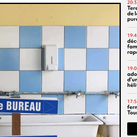
20:3
Ter
de l
pur
19:4
déc
fam
rap
19:0
ado
d'un
hél
17:5
fer
Tour