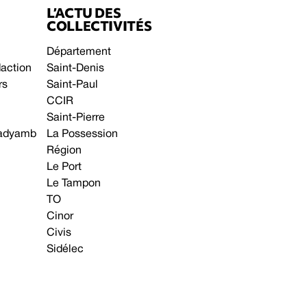
L’ACTU DES
COLLECTIVITÉS
Département
daction
Saint-Denis
rs
Saint-Paul
CCIR
Saint-Pierre
 gadyamb
La Possession
Région
Le Port
Le Tampon
TO
Cinor
Civis
Sidélec