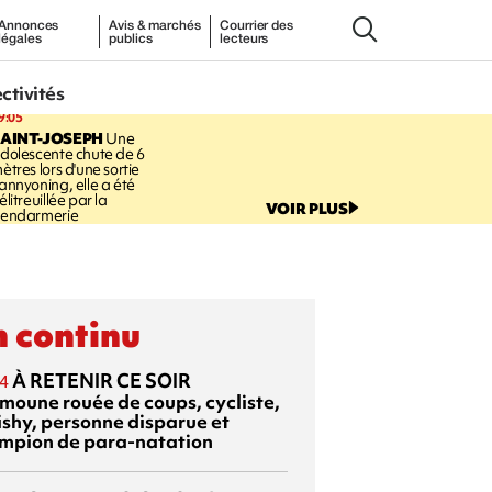
Annonces
Avis & marchés
Courrier des
légales
publics
lecteurs
ectivités
9:05
AINT-JOSEPH
Une
dolescente chute de 6
ètres lors d'une sortie
annyoning, elle a été
élitreuillée par la
VOIR PLUS
endarmerie
 continu
À RETENIR CE SOIR
4
moune rouée de coups, cycliste,
ishy, personne disparue et
mpion de para-natation