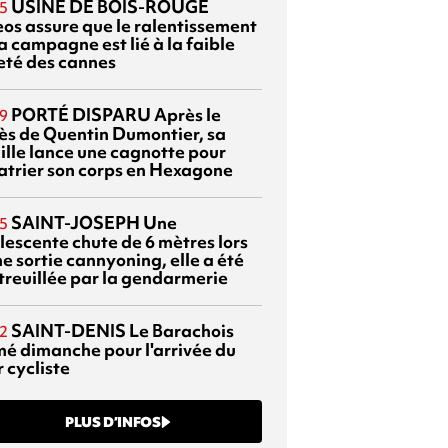
USINE DE BOIS-ROUGE
5
eos assure que le ralentissement
a campagne est lié à la faible
eté des cannes
PORTÉ DISPARU
Après le
9
ès de Quentin Dumontier, sa
ille lance une cagnotte pour
atrier son corps en Hexagone
SAINT-JOSEPH
Une
5
lescente chute de 6 mètres lors
e sortie cannyoning, elle a été
itreuillée par la gendarmerie
SAINT-DENIS
Le Barachois
2
mé dimanche pour l'arrivée du
 cycliste
PLUS D’INFOS