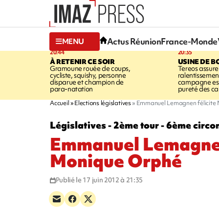
Actus Réunion
France-Monde
MENU
20:44
20:35
À RETENIR CE SOIR
USINE DE B
Gramoune rouée de coups,
Tereos assure
cycliste, squishy, personne
ralentissemen
disparue et champion de
campagne est l
para-natation
pureté des c
Accueil
Elections législatives
Emmanuel Lemagnen félicite
Législatives - 2ème tour - 6ème circo
Emmanuel Lemagnen
Monique Orphé
Publié le 17 juin 2012 à 21:35