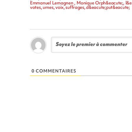
Emmanuel Lemagnen , Monique Orph&eacute;, l&eacut
votes, urnes, voix, suffrages, d&eacute;put&eacute;
0 COMMENTAIRES