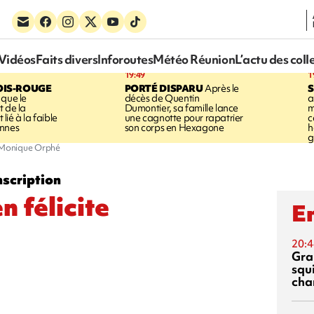
Vidéos
Faits divers
Inforoutes
Météo Réunion
L’actu des coll
19:49
1
OIS-ROUGE
PORTÉ DISPARU
Après le
S
 que le
décès de Quentin
a
t de la
Dumontier, sa famille lance
m
ié à la faible
une cagnotte pour rapatrier
c
annes
son corps en Hexagone
h
g
 Monique Orphé
nscription
 félicite
En
20:4
Gra
squ
cha