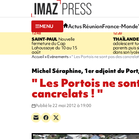
Actus Réunion
France-Monde
MENU
12:48
12:20
SAINT-PAUL
Nouvelle
THAÏLANDE
fermeture du Cap
adolescent tu
Lahoussaye du 10 au 15
parents puis 
août
dans son lycé
Accueil
Evénements
" Les Portois ne sont pas des cancrelats
Michel Séraphine, 1er adjoint du Por
" Les Portois ne son
cancrelats ! "
Publié le 22 mai 2012 à 19:00