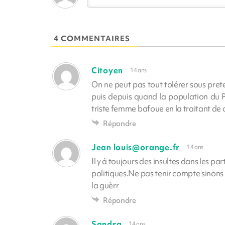
4 COMMENTAIRES
Citoyen
14 ans
On ne peut pas tout tolérer sous pretex
puis depuis quand la population du Po
triste femme bafoue en la traitant de c
Répondre
Jean
louis@orange.fr
14 ans
Il y á toujours des insultes dans les par
politiques.Ne pas tenir compte sinons 
la guèrr
Répondre
Sandra
14 ans