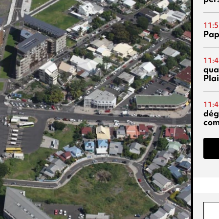
11:5
Pap
11:4
qual
Pla
11:4
dég
co