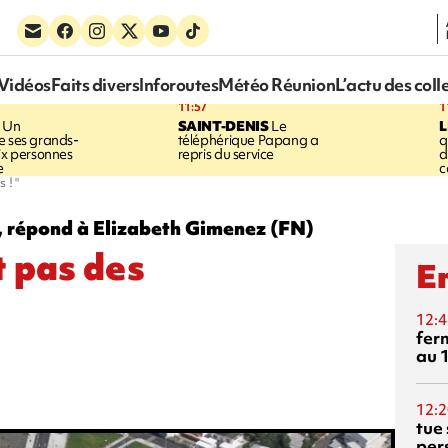
Vidéos
Faits divers
Inforoutes
Météo Réunion
L’actu des coll
11:57
1
Un
SAINT-DENIS
Le
e ses grands-
téléphérique Papang a
q
six personnes
repris du service
d
e
c
 ! "
t, répond à Elizabeth Gimenez (FN)
t pas des
En
12:4
fer
au 
12:2
tue
per