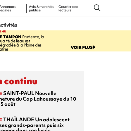
Annonces
Avis & marchés
Courrier des
légales
publics
lecteurs
ectivités
1:48
LE TAMPON
Prudence, la
ualité de l'eau est
égradée à la Plaine des
VOIR PLUS
afres
 continu
SAINT-PAUL
Nouvelle
8
meture du Cap Lahoussaye du 10
15 août
THAÏLANDE
Un adolescent
0
 ses grands-parents puis six
sonnes dans son lycée