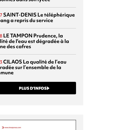
SAINT-DENIS
Le téléphérique
7
ang a repris du service
LE TAMPON
Prudence, la
8
ité de l'eau est dégradée à la
ine des cafres
CILAOS
La qualité de l’eau
3
radée sur l’ensemble de la
mmune
PLUS D’INFOS