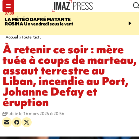
07:00
07:58
LA MÉTÉO DAPRÉ MATANTE
SAINT-DENIS
La réouv
ROSINA
Un vendredi sous le vent
téléphérique Papang fi
annulée à cause d'un p
technique
Accueil
Toute l'actu
À retenir ce soir : mère
tuée à coups de marteau,
assaut terrestre au
Liban, incendie au Port,
Johanne Defay et
éruption
Publié le 16 mars 2026 à 20:56