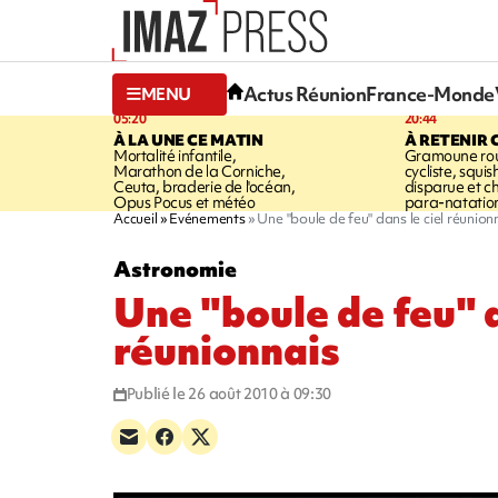
Actus Réunion
France-Monde
MENU
05:20
20:44
À LA UNE CE MATIN
À RETENIR 
Mortalité infantile,
Gramoune rou
Marathon de la Corniche,
cycliste, squi
Ceuta, braderie de l'océan,
disparue et 
Opus Pocus et météo
para-natatio
Accueil
Evénements
Une "boule de feu" dans le ciel réunion
Astronomie
Une "boule de feu" d
réunionnais
Publié le 26 août 2010 à 09:30