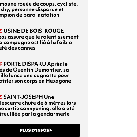
moune rouée de coups, cycliste,
ishy, personne disparue et
mpion de para-natation
USINE DE BOIS-ROUGE
5
eos assure que le ralentissement
a campagne est lié à la faible
eté des cannes
PORTÉ DISPARU
Après le
9
ès de Quentin Dumontier, sa
ille lance une cagnotte pour
atrier son corps en Hexagone
SAINT-JOSEPH
Une
5
lescente chute de 6 mètres lors
e sortie cannyoning, elle a été
itreuillée par la gendarmerie
PLUS D’INFOS