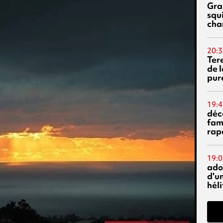
Gra
squ
cha
20:3
Ter
de l
pur
19:4
déc
fam
rap
19:0
ado
d'un
hél