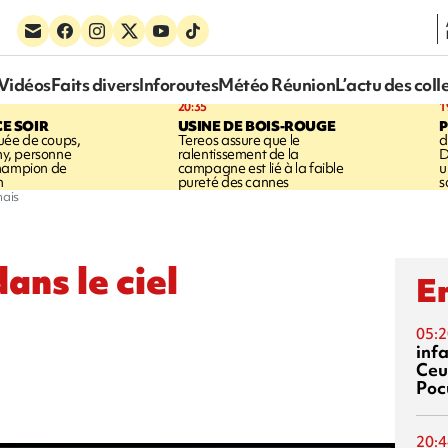
Vidéos
Faits divers
Inforoutes
Météo Réunion
L’actu des coll
20:35
1
CE SOIR
USINE DE BOIS-ROUGE
ée de coups,
Tereos assure que le
d
shy, personne
ralentissement de la
D
champion de
campagne est lié à la faible
u
n
pureté des cannes
s
nais
ans le ciel
En
05:2
inf
Ceu
Poc
20:4