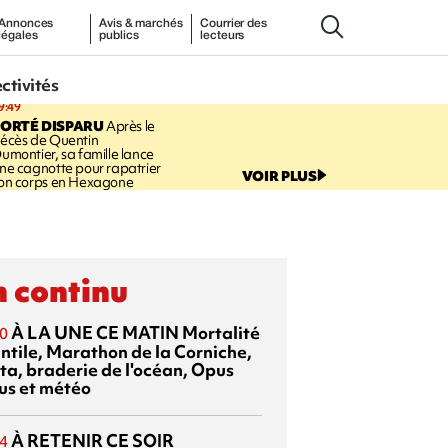
Annonces
Avis & marchés
Courrier des
légales
publics
lecteurs
ectivités
9:49
PORTÉ DISPARU
Après le
écès de Quentin
umontier, sa famille lance
ne cagnotte pour rapatrier
VOIR PLUS
on corps en Hexagone
 continu
À LA UNE CE MATIN
Mortalité
0
antile, Marathon de la Corniche,
ta, braderie de l'océan, Opus
us et météo
À RETENIR CE SOIR
4