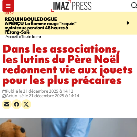
08:37
11:31
REQUIN BOULEDOGUE
LA POSSESSION
900 ki
APERÇU
La flamme rouge "requin"
poutres en aluminium ch
maintenue pendant 48 heures à
ouvrier qui travaillait s
l'Étang-Salé
Accueil
Toute l'actu
Dans les associations,
les lutins du Père Noël
redonnent vie aux jouets
pour les plus précaires
Publié le 21 décembre 2025 à 14:12
Actualisé le 21 décembre 2025 à 14:14