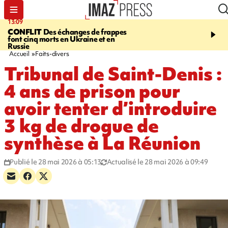
13:09
17:14
CONFLIT
Des échanges de frappes
ESCALADE
Quatre méd
font cinq morts en Ukraine et en
européennes pour les je
Russie
grimpeurs réunionnais 
Accueil
Faits-divers
Tribunal de Saint-Denis :
4 ans de prison pour
avoir tenter d’introduire
3 kg de drogue de
synthèse à La Réunion
Publié le 28 mai 2026 à 05:13
Actualisé le 28 mai 2026 à 09:49