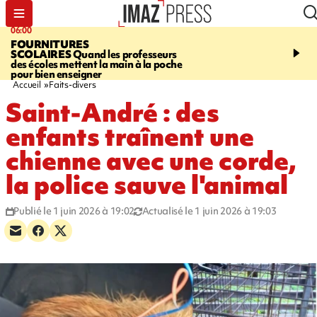
06:00
08:37
FOURNITURES
REQUIN BOULEDOG
SCOLAIRES
Quand les professeurs
APERÇU
La flamme rou
des écoles mettent la main à la poche
maintenue pendant 48 h
pour bien enseigner
l'Étang-Salé
Accueil
Faits-divers
Saint-André : des
enfants traînent une
chienne avec une corde,
la police sauve l'animal
Publié le 1 juin 2026 à 19:02
Actualisé le 1 juin 2026 à 19:03