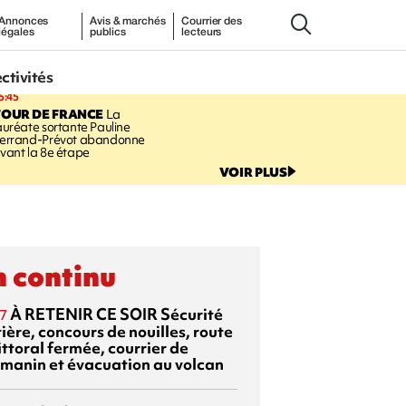
Annonces
Avis & marchés
Courrier des
légales
publics
lecteurs
ectivités
5:45
TOUR DE FRANCE
La
auréate sortante Pauline
errand-Prévot abandonne
vant la 8e étape
VOIR PLUS
 continu
À RETENIR CE SOIR
Sécurité
7
ière, concours de nouilles, route
ittoral fermée, courrier de
manin et évacuation au volcan