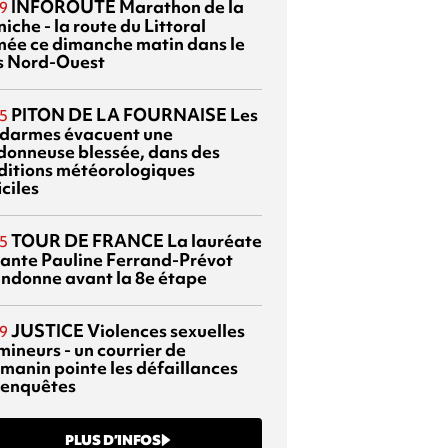
INFOROUTE
Marathon de la
9
iche - la route du Littoral
mée ce dimanche matin dans le
s Nord-Ouest
PITON DE LA FOURNAISE
Les
5
darmes évacuent une
donneuse blessée, dans des
ditions météorologiques
iciles
TOUR DE FRANCE
La lauréate
5
tante Pauline Ferrand-Prévot
ndonne avant la 8e étape
JUSTICE
Violences sexuelles
9
mineurs - un courrier de
manin pointe les défaillances
 enquêtes
PLUS D’INFOS