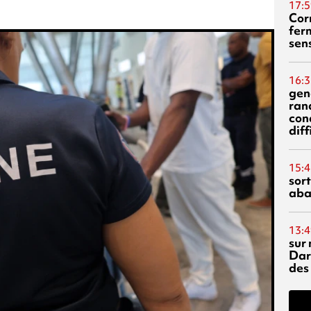
17:5
Corn
fer
sen
16:3
gen
ran
con
diff
15:4
sor
aba
13:4
sur 
Dar
des