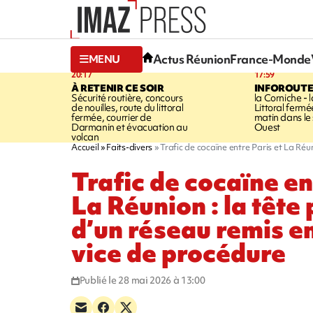
Actus Réunion
France-Monde
MENU
20:17
17:59
À RETENIR CE SOIR
INFOROUT
Sécurité routière, concours
la Corniche - 
de nouilles, route du littoral
Littoral ferm
fermée, courrier de
matin dans le
Darmanin et évacuation au
Ouest
volcan
Accueil
Faits-divers
Trafic de cocaïne entre Paris et La Réu
Trafic de cocaïne en
La Réunion : la têt
d’un réseau remis en
vice de procédure
Publié le 28 mai 2026 à 13:00