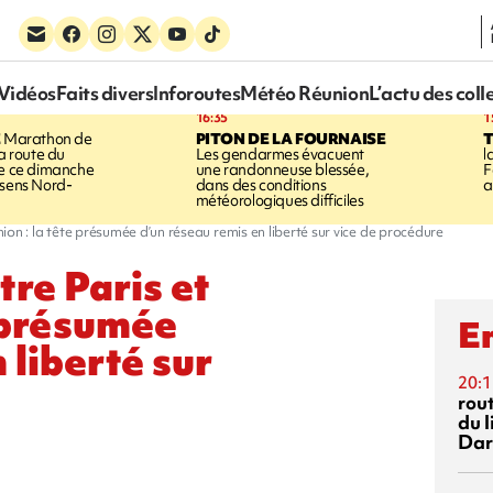
Vidéos
Faits divers
Inforoutes
Météo Réunion
L’actu des coll
16:35
1
E
Marathon de
PITON DE LA FOURNAISE
la route du
Les gendarmes évacuent
l
ée ce dimanche
une randonneuse blessée,
F
 sens Nord-
dans des conditions
a
météorologiques difficiles
nion : la tête présumée d’un réseau remis en liberté sur vice de procédure
tre Paris et
e présumée
En
 liberté sur
20:1
rout
du l
Dar