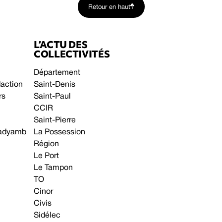
Retour en haut
L’ACTU DES
COLLECTIVITÉS
Département
daction
Saint-Denis
rs
Saint-Paul
CCIR
Saint-Pierre
 gadyamb
La Possession
Région
Le Port
Le Tampon
TO
Cinor
Civis
Sidélec