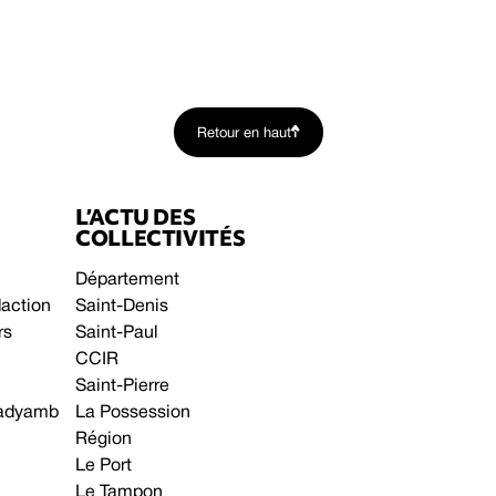
Retour en haut
L’ACTU DES
COLLECTIVITÉS
Département
daction
Saint-Denis
rs
Saint-Paul
CCIR
Saint-Pierre
 gadyamb
La Possession
Région
Le Port
Le Tampon