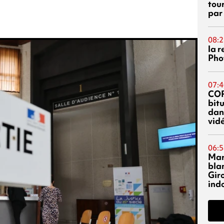
tou
par
08:2
la 
Phot
07:4
CO
bitu
dans
vidé
06:5
Mar
blan
Giro
ind