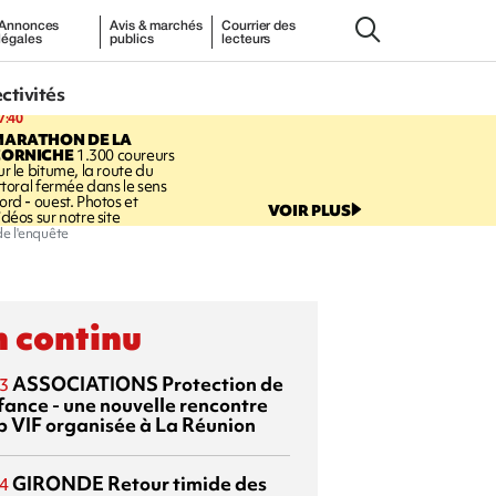
Annonces
Avis & marchés
Courrier des
légales
publics
lecteurs
ectivités
7:40
MARATHON DE LA
CORNICHE
1.300 coureurs
ur le bitume, la route du
ittoral fermée dans le sens
ord - ouest. Photos et
VOIR PLUS
idéos sur notre site
de l'enquête
 continu
ASSOCIATIONS
Protection de
3
nfance - une nouvelle rencontre
p VIF organisée à La Réunion
GIRONDE
Retour timide des
4