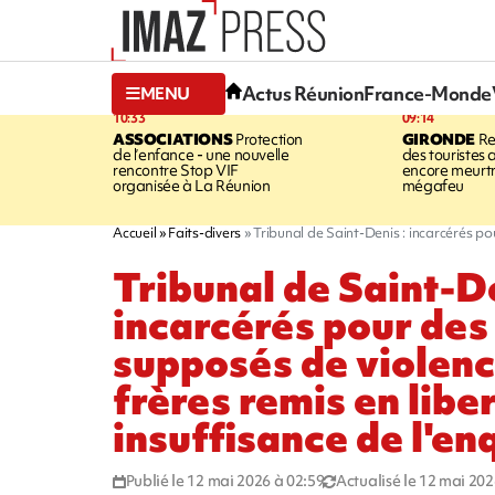
Actus Réunion
France-Monde
MENU
10:33
09:14
ASSOCIATIONS
Protection
GIRONDE
Re
de l’enfance - une nouvelle
des touristes 
rencontre Stop VIF
encore meurtri
organisée à La Réunion
mégafeu
Accueil
Faits-divers
Tribunal de Saint-Denis : incarcérés po
Tribunal de Saint-De
incarcérés pour des 
supposés de violenc
frères remis en libe
insuffisance de l'en
Publié le 12 mai 2026 à 02:59
Actualisé le 12 mai 202