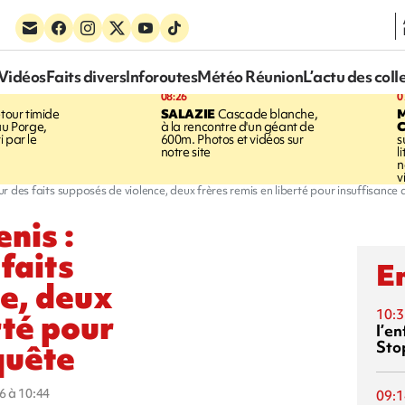
Vidéos
Faits divers
Inforoutes
Météo Réunion
L’actu des coll
08:26
0
tour timide
SALAZIE
Cascade blanche,
au Porge,
à la rencontre d'un géant de
 par le
600m. Photos et vidéos sur
s
notre site
l
n
v
ur des faits supposés de violence, deux frères remis en liberté pour insuffisance 
nis :
faits
En
e, deux
rté pour
10:3
l’e
quête
Sto
6 à 10:44
09:1