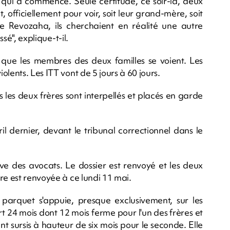
 qui a commencé. Seule certitude, ce soir-là, deux
fficiellement pour voir, soit leur grand-mère, soit
e Revozaha, ils cherchaient en réalité une autre
ssé", explique-t-il.
 que les membres des deux familles se voient. Les
lents. Les ITT vont de 5 jours à 60 jours.
ls les deux frères sont interpellés et placés en garde
il dernier, devant le tribunal correctionnel dans le
ève des avocats. Le dossier est renvoyé et les deux
re est renvoyée à ce lundi 11 mai.
 parquet s'appuie, presque exclusivement, sur les
rt 24 mois dont 12 mois ferme pour l'un des frères et
 sursis à hauteur de six mois pour le seconde. Elle