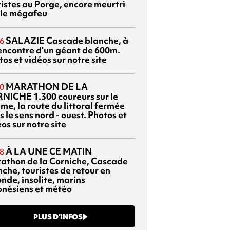
ristes au Porge, encore meurtri
 le mégafeu
SALAZIE
Cascade blanche, à
6
rencontre d'un géant de 600m.
os et vidéos sur notre site
MARATHON DE LA
0
RNICHE
1.300 coureurs sur le
me, la route du littoral fermée
 le sens nord - ouest. Photos et
os sur notre site
À LA UNE CE MATIN
8
athon de la Corniche, Cascade
che, touristes de retour en
nde, insolite, marins
onésiens et météo
PLUS D’INFOS