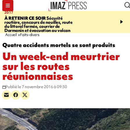
20:17
08:26
À RETENIR CE SOIR
Sécurité
SALAZIE
Cascade blanc
routière, concours de nouilles, route
rencontre d'un géant d
du littoral fermée, courrier de
Photos et vidéos sur notr
Darmanin et évacuation au volcan
Accueil
Faits-divers
Quatre accidents mortels se sont produits
Un week-end meurtrier
sur les routes
réunionnaises
Publié le 7 novembre 2016 à 09:30