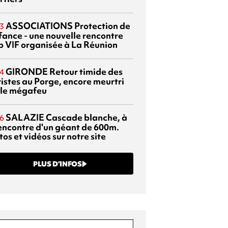
ASSOCIATIONS
Protection de
3
nfance - une nouvelle rencontre
p VIF organisée à La Réunion
GIRONDE
Retour timide des
4
ristes au Porge, encore meurtri
 le mégafeu
SALAZIE
Cascade blanche, à
6
rencontre d'un géant de 600m.
os et vidéos sur notre site
PLUS D’INFOS