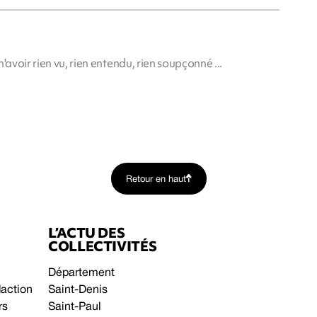
'avoir rien vu, rien entendu, rien soupçonné ...
Retour en haut
L’ACTU DES
COLLECTIVITÉS
Département
daction
Saint-Denis
rs
Saint-Paul