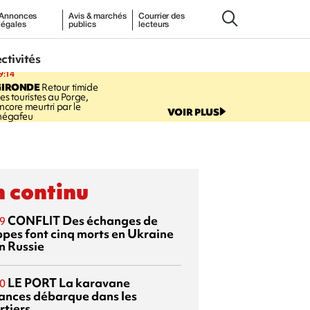
Annonces
Avis & marchés
Courrier des
légales
publics
lecteurs
ectivités
9:14
GIRONDE
Retour timide
es touristes au Porge,
ncore meurtri par le
VOIR PLUS
égafeu
 continu
CONFLIT
Des échanges de
9
ppes font cinq morts en Ukraine
n Russie
LE PORT
La karavane
0
ances débarque dans les
rtiers