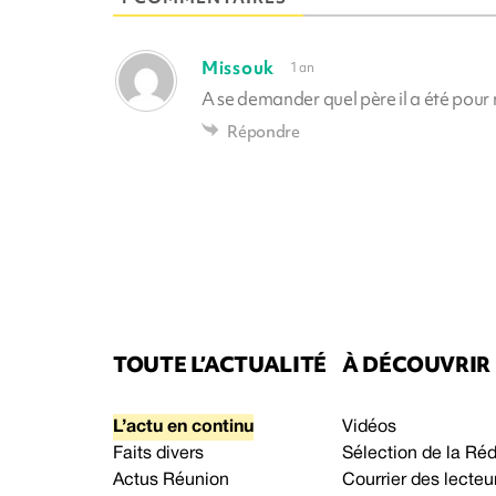
Missouk
1 an
A se demander quel père il a été pour n
Répondre
TOUTE L’ACTUALITÉ
À DÉCOUVRIR
L’actu en continu
Vidéos
Faits divers
Sélection de la Ré
Actus Réunion
Courrier des lecteu