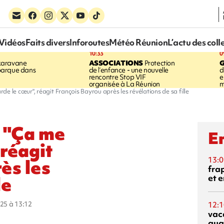
Vidéos
Faits divers
Inforoutes
Météo Réunion
L’actu des coll
10:33
0
karavane
ASSOCIATIONS
Protection
barque dans
de l’enfance - une nouvelle
d
rencontre Stop VIF
e
organisée à La Réunion
m
e le cœur", réagit François Bayrou après les révélations de sa fille
: "Ça me
En
 réagit
13:0
ès les
fra
et e
le
025 à 13:12
12:1
vac
qua