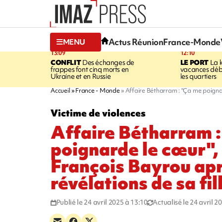
Actus Réunion
France-Monde
MENU
13:09
12:10
CONFLIT
Des échanges de
LE PORT
La 
frappes font cinq morts en
vacances dé
Ukraine et en Russie
les quartiers
Accueil
France - Monde
Affaire Bétharram : "Ça me poignard
Victime de violences
Affaire Bétharram 
poignarde le cœur",
François Bayrou apr
révélations de sa fil
Publié le 24 avril 2025 à 13:10
Actualisé le 24 avril 2