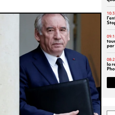
10:3
l’e
Sto
09:1
tou
par
08:2
la 
Phot