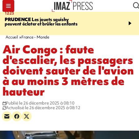
12:23
15:54
PRUDENCE
Les jouets squishy
SAINT-JOSEPH
Dispari
peuvent éclater et brûler les enfants
inquiétante - un appel à
lancé pour retrouver Loï
ans
Accueil
France - Monde
Air Congo : faute
d'escalier, les passagers
doivent sauter de l'avion
à au moins 3 mètres de
hauteur
Publié le 26 décembre 2025 à 08:10
Actualisé le 26 décembre 2025 à 08:12