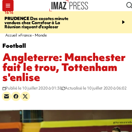
16:16
20:06
PRUDENCE
Des cocotes minute
À RETENIR CE SOIR
Vo
vendues chez Carrefour à La
l'Asie, mort d'une gram
Réunion risquent d'exploser
cocottes minute, Guan D
footballeurs
Accueil
France - Monde
Football
Angleterre: Manchester
fait le trou, Tottenham
s'enlise
Publié le 10 juillet 2020 à 01:38
Actualisé le 10 juillet 2020 à 06:02