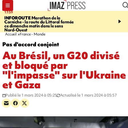
17:59
07:40
INFOROUTE
Marathon de la
MARATHON DE LA C
Corniche - la route du Littoral fermée
1.300 coureurs sur le bi
ce dimanche matin dans le sens
du littoral fermée dans l
Nord-Ouest
ouest. Photos et vidéos s
Accueil
France - Monde
Pas d'accord conjoint
Au Brésil, un G20 divisé
et bloqué par
"l'impasse" sur l'Ukraine
et Gaza
Publié le 1 mars 2024 à 05:25
Actualisé le 1 mars 2024 à 05:57