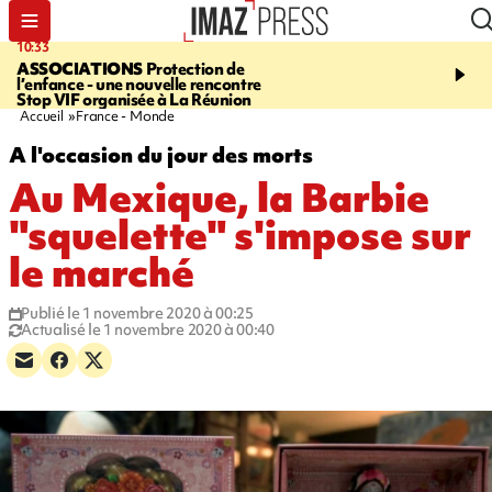
10:33
15:03
ASSOCIATIONS
Protection de
CANADA
Vaste feu de 
l’enfance - une nouvelle rencontre
l'ouest du pays, 20.000 
Stop VIF organisée à La Réunion
l'état d'urgence déclaré
Accueil
France - Monde
A l'occasion du jour des morts
Au Mexique, la Barbie
"squelette" s'impose sur
le marché
Publié le 1 novembre 2020 à 00:25
Actualisé le 1 novembre 2020 à 00:40