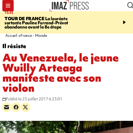
15:45
20:17
TOUR DE FRANCE
La lauréate
À RETENIR CE SOIR
Sé
sortante Pauline Ferrand-Prévot
routière, concours de nou
abandonne avant la 8e étape
du littoral fermée, courr
Darmanin et évacuation
Accueil
France - Monde
Il résiste
Au Venezuela, le jeune
Wuilly Arteaga
manifeste avec son
violon
Publié le 23 juillet 2017 à 23:01