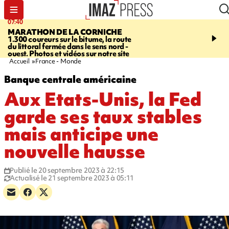
07:40
10:33
MARATHON DE LA CORNICHE
ASSOCIATIONS
Protec
1.300 coureurs sur le bitume, la route
l’enfance - une nouvelle
du littoral fermée dans le sens nord -
Stop VIF organisée à La
ouest. Photos et vidéos sur notre site
Accueil
France - Monde
Banque centrale américaine
Aux Etats-Unis, la Fed
garde ses taux stables
mais anticipe une
nouvelle hausse
Publié le 20 septembre 2023 à 22:15
Actualisé le 21 septembre 2023 à 05:11