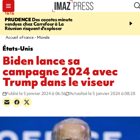
16:16
20:06
PRUDENCE
Des cocotes minute
À RETENIR CE SOIR
Vo
vendues chez Carrefour à La
l'Asie, mort d'une gram
Réunion risquent d'exploser
cocottes minute, Guan D
footballeurs
Accueil
France - Monde
États-Unis
Biden lance sa
campagne 2024 avec
Trump dans le viseur
Publié le 5 janvier 2024 à 06:56
Actualisé le 5 janvier 2024 à 08:28