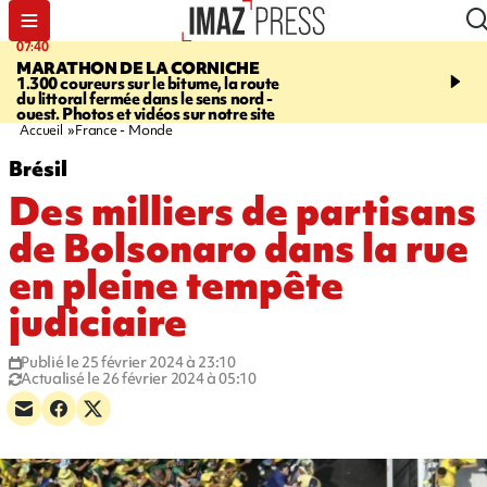
07:40
10:33
MARATHON DE LA CORNICHE
ASSOCIATIONS
Protec
1.300 coureurs sur le bitume, la route
l’enfance - une nouvelle
du littoral fermée dans le sens nord -
Stop VIF organisée à La
ouest. Photos et vidéos sur notre site
Accueil
France - Monde
Brésil
Des milliers de partisans
de Bolsonaro dans la rue
en pleine tempête
judiciaire
Publié le 25 février 2024 à 23:10
Actualisé le 26 février 2024 à 05:10