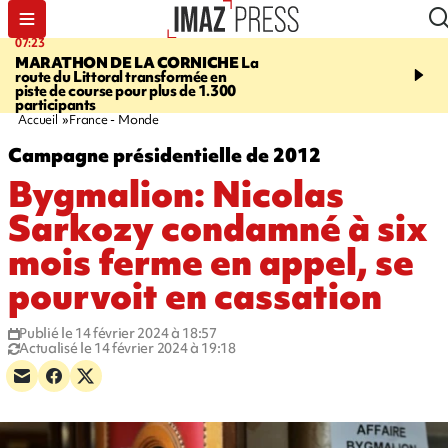
07:23
08:37
MARATHON DE LA CORNICHE
La
SAINT-DENIS
Lancemen
route du Littoral transformée en
braderie de l'océan pour
piste de course pour plus de 1.300
pouvoir d'achat des fami
participants
soutenir les commerçan
Accueil
France - Monde
Campagne présidentielle de 2012
Bygmalion: Nicolas
Sarkozy condamné à six
mois ferme en appel, se
pourvoit en cassation
Publié le 14 février 2024 à 18:57
Actualisé le 14 février 2024 à 19:18