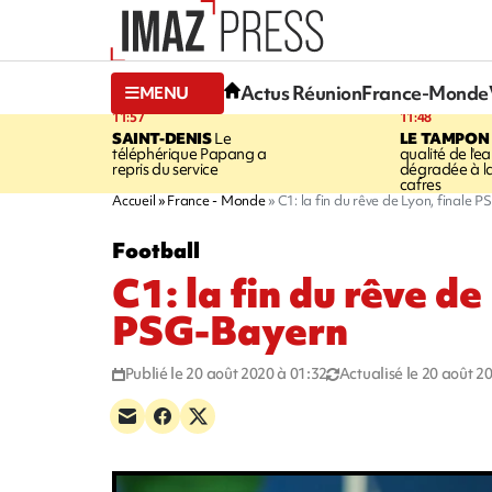
Actus Réunion
France-Monde
MENU
11:57
11:48
SAINT-DENIS
Le
LE TAMPON
téléphérique Papang a
qualité de l'ea
repris du service
dégradée à la
cafres
Accueil
France - Monde
C1: la fin du rêve de Lyon, finale 
Football
C1: la fin du rêve de
PSG-Bayern
Publié le 20 août 2020 à 01:32
Actualisé le 20 août 2