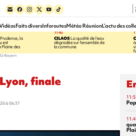
Vidéos
Faits divers
Inforoutes
Météo Réunion
L’actu des coll
11:43
1
Prudence, la
CILAOS
La qualité de l’eau
u est
dégradée sur l’ensemble de
à
 Plaine des
la commune
v
f
PSG-Bayern
 Lyon, finale
En
11:5
Pap
020 à 06:37
11:4
qual
Pla