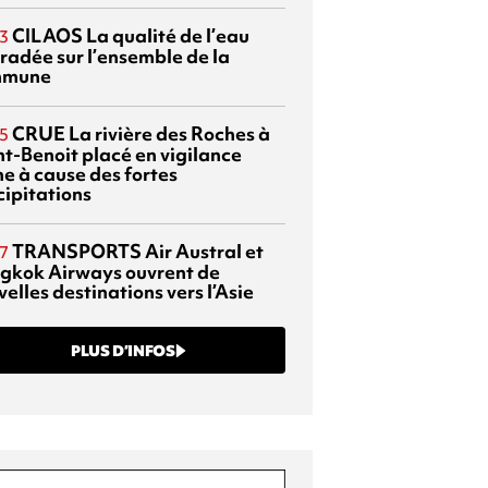
CILAOS
La qualité de l’eau
3
radée sur l’ensemble de la
mmune
CRUE
La rivière des Roches à
5
nt-Benoit placé en vigilance
ne à cause des fortes
cipitations
TRANSPORTS
Air Austral et
7
gkok Airways ouvrent de
elles destinations vers l’Asie
PLUS D’INFOS