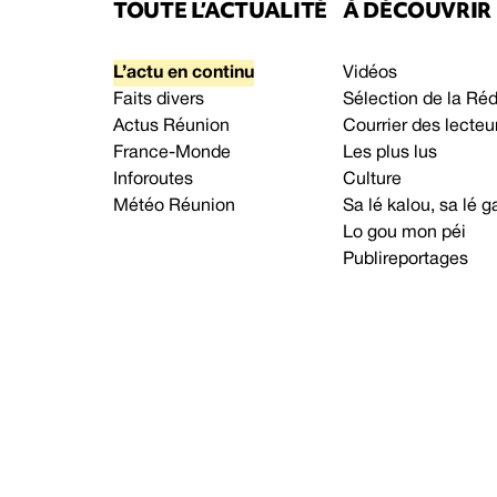
TOUTE L’ACTUALITÉ
À DÉCOUVRIR
L’actu en continu
Vidéos
Faits divers
Sélection de la Ré
Actus Réunion
Courrier des lecteu
France-Monde
Les plus lus
Inforoutes
Culture
Météo Réunion
Sa lé kalou, sa lé
Lo gou mon péi
Publireportages