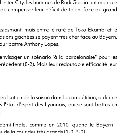
nchester City, les hommes de Rudi Garcia ont manqué
s de compenser leur déficit de talent face au grand
usiasmant, mais entre le raté de Toko-Ekambi et le
asions gâchées se payent très cher face au Bayern,
 pour battre Anthony Lopes.
visager un scénario "à la barcelonaise" pour les
précédent (8-2). Mais leur redoutable efficacité leur
éalisation de la saison dans la compétition, a donné
 l'état d'esprit des Lyonnais, qui se sont battus en
.
n demi-finale, comme en 2010, quand le Bayern -
s de la cour des très grands (1-0, 3-0).