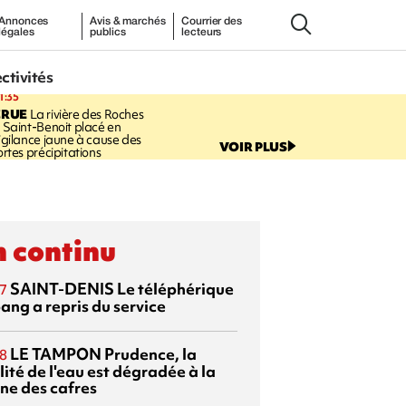
Annonces
Avis & marchés
Courrier des
légales
publics
lecteurs
ectivités
1:35
CRUE
La rivière des Roches
 Saint-Benoit placé en
igilance jaune à cause des
VOIR PLUS
ortes précipitations
 continu
SAINT-DENIS
Le téléphérique
7
ang a repris du service
LE TAMPON
Prudence, la
8
ité de l'eau est dégradée à la
ine des cafres