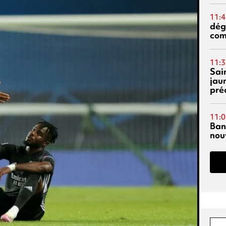
11:4
dég
co
11:3
Sai
jau
pré
11:0
Ban
nouv