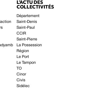
L’ACTU DES
COLLECTIVITÉS
Département
daction
Saint-Denis
rs
Saint-Paul
CCIR
Saint-Pierre
 gadyamb
La Possession
Région
Le Port
Le Tampon
TO
Cinor
Civis
Sidélec