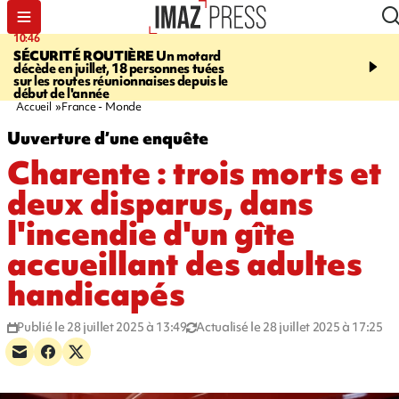
10:46
13:49
SÉCURITÉ ROUTIÈRE
Un motard
JUSTICE
Violences sexu
décède en juillet, 18 personnes tuées
mineurs - un courrier d
sur les routes réunionnaises depuis le
pointe les défaillances 
début de l'année
Accueil
France - Monde
Uuverture d’une enquête
Charente : trois morts et
deux disparus, dans
l'incendie d'un gîte
accueillant des adultes
handicapés
Publié le 28 juillet 2025 à 13:49
Actualisé le 28 juillet 2025 à 17:25