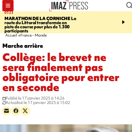
07:23
08:37
MARATHON DE LA CORNICHE
La
SAINT-DENIS
Lancemen
route du Littoral transformée en
braderie de l'océan pour
piste de course pour plus de 1.300
pouvoir d'achat des fami
participants
soutenir les commerçan
Accueil
France - Monde
Marche arrière
Collège: le brevet ne
sera finalement pas
obligatoire pour entrer
en seconde
Publié le 17 janvier 2025 à 14:26
Actualisé le 17 janvier 2025 à 15:02