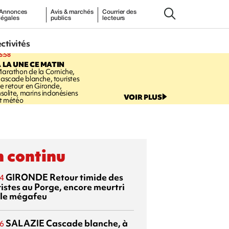
Annonces
Avis & marchés
Courrier des
légales
publics
lecteurs
ectivités
6:58
 LA UNE CE MATIN
arathon de la Corniche,
ascade blanche, touristes
e retour en Gironde,
nsolite, marins indonésiens
VOIR PLUS
t météo
 continu
GIRONDE
Retour timide des
4
ristes au Porge, encore meurtri
 le mégafeu
SALAZIE
Cascade blanche, à
6