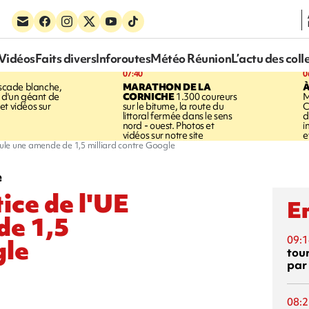
Vidéos
Faits divers
Inforoutes
Météo Réunion
L’actu des coll
07:40
0
cade blanche,
MARATHON DE LA
À
e d'un géant de
CORNICHE
1.300 coureurs
M
et vidéos sur
sur le bitume, la route du
C
littoral fermée dans le sens
d
nord - ouest. Photos et
i
vidéos sur notre site
e
nnule une amende de 1,5 milliard contre Google
e
tice de l'UE
En
de 1,5
09:1
gle
tou
par
08:2