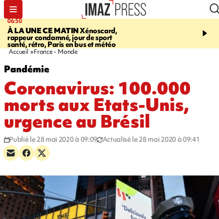
06:50
08:53
À LA UNE CE MATIN
Xénoscard,
SAINT-PAUL
JOUR DE
rappeur condamné, jour de sport
SANTÉ 2026
bouger, s’
santé, rétro, Paris en bus et météo
prendre soin de sa santé
Accueil
France - Monde
Pandémie
Coronavirus: 100.000
morts aux Etats-Unis,
urgence au Brésil
Publié le 28 mai 2020 à 09:09
Actualisé le 28 mai 2020 à 09:41