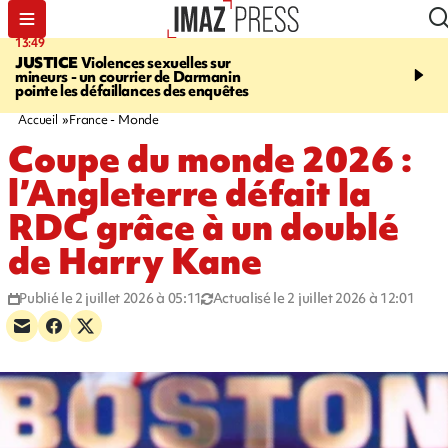
13:49
17:59
JUSTICE
Violences sexuelles sur
INFOROUTE
Marathon 
mineurs - un courrier de Darmanin
Corniche - la route du L
pointe les défaillances des enquêtes
ce dimanche matin dans 
Nord-Ouest
Accueil
France - Monde
Coupe du monde 2026 :
l’Angleterre défait la
RDC grâce à un doublé
de Harry Kane
Publié le 2 juillet 2026 à 05:11
Actualisé le 2 juillet 2026 à 12:01