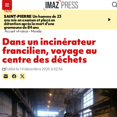
16:32
21:08
SAINT-PIERRE
Un homme de 23
MONDE
Arabie saoudit
ans mis en examen et placé en
et Turquie scellent un p
détention après la mort d'une
défense en pleine guerr
gramoune de 84 ans
Orient
Accueil
France - Monde
Dans un incinérateur
francilien, voyage au
centre des déchets
Publié le 14 décembre 2025 à 02:56