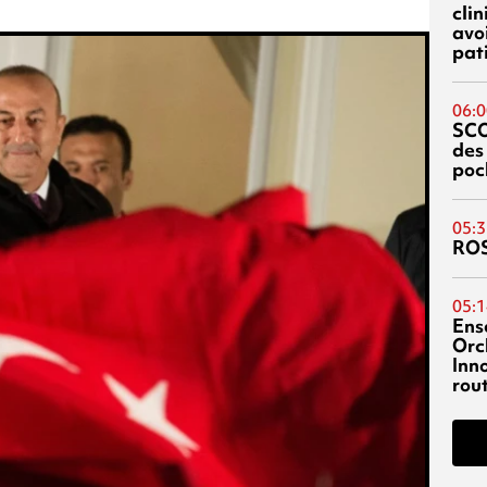
cli
avo
pat
06:0
SC
des
poc
05:3
RO
05:1
Ens
Orc
Inn
rou