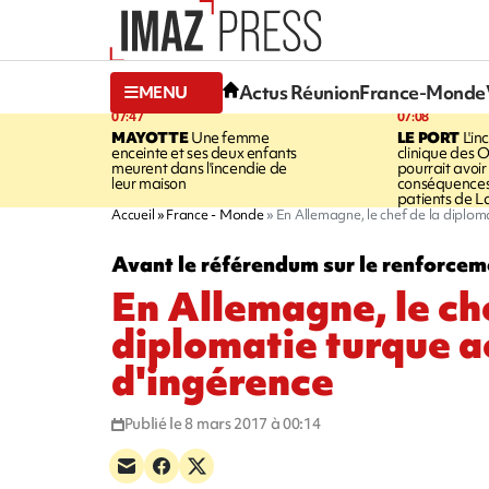
Actus Réunion
France-Monde
MENU
07:47
07:08
MAYOTTE
Une femme
LE PORT
L'in
enceinte et ses deux enfants
clinique des 
meurent dans l'incendie de
pourrait avoir
leur maison
conséquences 
patients de L
Accueil
France - Monde
En Allemagne, le chef de la diplom
Avant le référendum sur le renforcem
En Allemagne, le che
diplomatie turque a
d'ingérence
Publié le 8 mars 2017 à 00:14