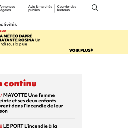
Annonces
Avis & marchés
Courrier des
légales
publics
lecteurs
ectivités
5:35
LA MÉTÉO DAPRÉ
MATANTE ROSINA
Un
undi sous la pluie
VOIR PLUS
 continu
MAYOTTE
Une femme
7
einte et ses deux enfants
rent dans l'incendie de leur
son
LE PORT
L'incendie à la
8