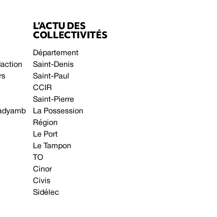
L’ACTU DES
COLLECTIVITÉS
Département
daction
Saint-Denis
rs
Saint-Paul
CCIR
Saint-Pierre
 gadyamb
La Possession
Région
Le Port
Le Tampon
TO
Cinor
Civis
Sidélec