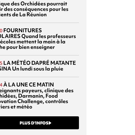
nique des Orchidées pourrait
ir des conséquences pour les
ients de La Réunion
FOURNITURES
0
OLAIRES
Quand les professeurs
 écoles mettent la main à la
he pour bien enseigner
LA MÉTÉO DAPRÉ MATANTE
5
SINA
Un lundi sous la pluie
À LA UNE CE MATIN
4
eignants payeurs, clinique des
hidées, Darmanin, Food
ovation Challenge, contrôles
tiers et météo
PLUS D’INFOS