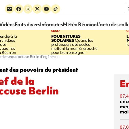
Vidéos
Faits divers
Inforoutes
Météo Réunion
L’actu des coll
06:00
0
cendie à la
FOURNITURES
Orchidées
SCOLAIRES
Quand les
 des
professeurs des écoles
l
pour les
mettent la main à la poche
a Réunion
pour bien enseigner
atie turque accuse Berlin d'ingérence
ent des pouvoirs du président
f de la
En
ccuse Berlin
07:4
enc
meu
mai
07:0