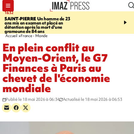
16:32
21:08
SAINT-PIERRE
Un homme de 23
MONDE
Arabie saoudit
ans mis en examen et placé en
et Turquie scellent un p
détention après la mort d'une
défense en pleine guerr
gramoune de 84 ans
Orient
Accueil
France - Monde
En plein conflit au
Moyen-Orient, le G7
Finances à Paris au
chevet de l'économie
mondiale
Publié le 18 mai 2026 à 06:34
Actualisé le 18 mai 2026 à 06:53