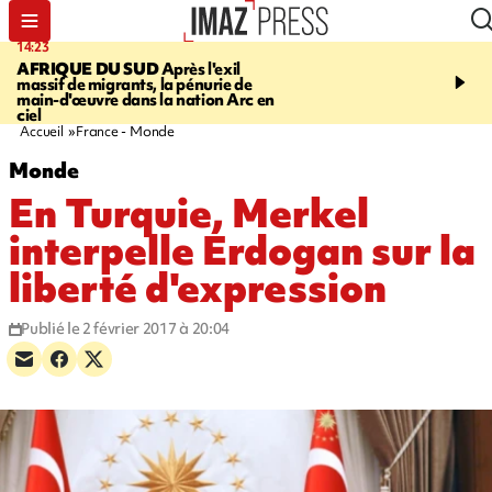
14:23
16:32
AFRIQUE DU SUD
Après l'exil
SAINT-PIERRE
Un hom
massif de migrants, la pénurie de
ans mis en examen et pl
main-d'œuvre dans la nation Arc en
détention après la mort
ciel
gramoune de 84 ans
Accueil
France - Monde
Monde
En Turquie, Merkel
interpelle Erdogan sur la
liberté d'expression
Publié le 2 février 2017 à 20:04