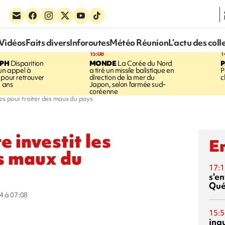
Vidéos
Faits divers
Inforoutes
Météo Réunion
L’actu des coll
15:08
1
EPH
Disparition
MONDE
La Corée du Nord
 un appel à
a tiré un missile balistique en
P
 pour retrouver
direction de la mer du
c
5 ans
Japon, selon l'armée sud-
coréenne
 rues pour traiter des maux du pays
e investit les
En
es maux du
17:1
s'en
Qué
4 à 07:08
15:5
inq