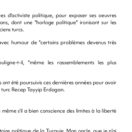
nées d'activiste politique, pour exposer ses oeuvres
ions, dont une "horloge politique" ironisant sur les
iens turcs.
er avec humour de "certains problèmes devenus très
ligne-t-il, "même les rassemblements les plus
 ont été poursuivis ces dernières années pour avoir
ent turc Recep Tayyip Erdogan.
même s'il a bien conscience des limites à la liberté
toire politique de la Turquie. Mon oncle, que je n'ai