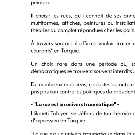
peinture.
Il choisit les rues, qu'il connaît de ses an
multiformes, affiches, peintures ou installat
théories du complot répandues chez les politic
À travers son art, il affirme vouloir trait
courants" en Turquie.
Un choix rare dans une période où, sou
démocratiques se trouvent souvent interdits".
De nombreux musiciens, cinéastes ou auteurs
pris position contre les politiques du présid
- "La rue est un univers traumatique" -
Hikmeti Tabiyeci se défend de tout héroïsme 
d'expression en Turquie.
"La rue est un univers traumatique dans l'his