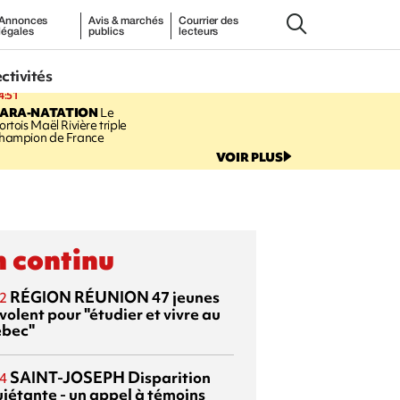
Annonces
Avis & marchés
Courrier des
légales
publics
lecteurs
ectivités
4:51
PARA-NATATION
Le
ortois Maël Rivière triple
hampion de France
VOIR PLUS
 continu
RÉGION RÉUNION
47 jeunes
2
volent pour "étudier et vivre au
bec"
SAINT-JOSEPH
Disparition
4
uiétante - un appel à témoins