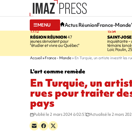
Actus Réunion
France-Monde
MENU
17:12
15:54
RÉGION RÉUNION
47
SAINT-JOS
jeunes s'envolent pour
inquiétante -
"étudier et vivre au Québec"
témoins lancé
Loïc Paulin, 2
Accueil
France - Monde
En Turquie, un artiste investit les
L'art comme remède
En Turquie, un artist
rues pour traiter d
pays
Publié le 2 mars 2024 à 02:57
Actualisé le 2 mars 202