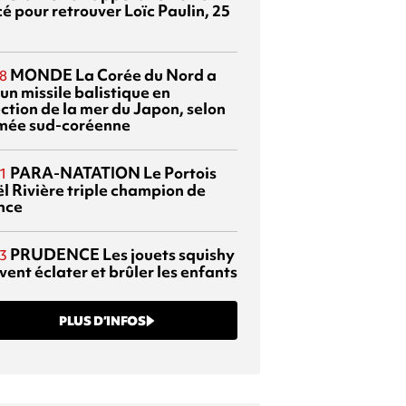
é pour retrouver Loïc Paulin, 25
MONDE
La Corée du Nord a
8
 un missile balistique en
ection de la mer du Japon, selon
rmée sud-coréenne
PARA-NATATION
Le Portois
1
l Rivière triple champion de
nce
PRUDENCE
Les jouets squishy
3
ent éclater et brûler les enfants
PLUS D’INFOS