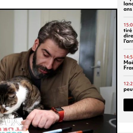
lanc
ans
15:0
tiré
dir
l'a
14:5
Maë
Fra
12:2
peuv