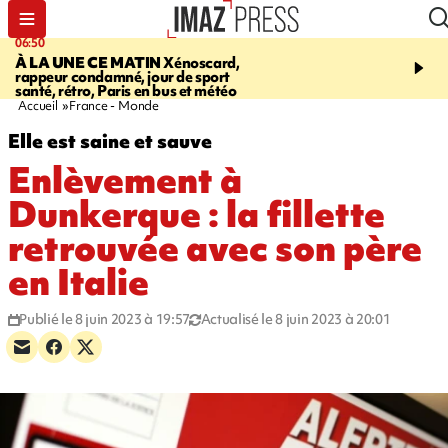
06:50
08:53
À LA UNE CE MATIN
Xénoscard,
SAINT-PAUL
JOUR DE
rappeur condamné, jour de sport
SANTÉ 2026
bouger, s’
santé, rétro, Paris en bus et météo
prendre soin de sa santé
Accueil
France - Monde
Elle est saine et sauve
Enlèvement à
Dunkerque : la fillette
retrouvée avec son père
en Italie
Publié le 8 juin 2023 à 19:57
Actualisé le 8 juin 2023 à 20:01