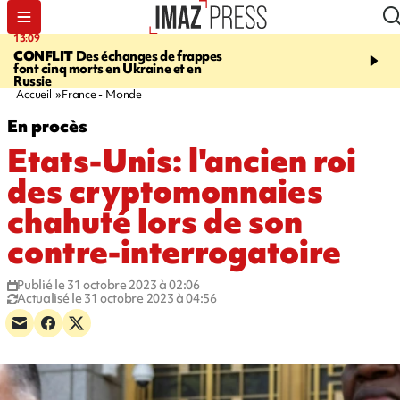
13:09
17:14
CONFLIT
Des échanges de frappes
ESCALADE
Quatre méd
font cinq morts en Ukraine et en
européennes pour les je
Russie
grimpeurs réunionnais 
Accueil
France - Monde
En procès
Etats-Unis: l'ancien roi
des cryptomonnaies
chahuté lors de son
contre-interrogatoire
Publié le 31 octobre 2023 à 02:06
Actualisé le 31 octobre 2023 à 04:56