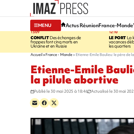
Actus Réunion
France-Monde
MENU
13:09
12:10
CONFLIT
Des échanges de
LE PORT
La 
frappes font cinq morts en
vacances dé
Ukraine et en Russie
les quartiers
Accueil
France - Monde
Etienne-Emile Baulieu: le père de la
Etienne-Emile Baulie
la pilule abortive
Publié le 30 mai 2025 à 18:46
Actualisé le 30 mai 202