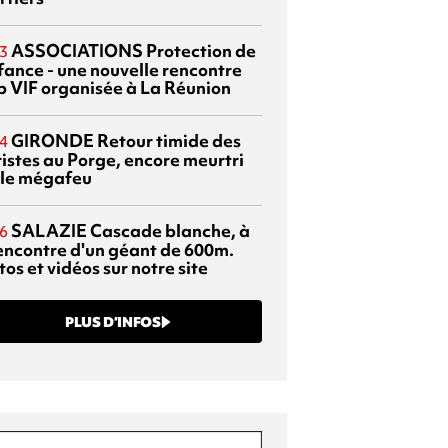
ASSOCIATIONS
Protection de
3
nfance - une nouvelle rencontre
p VIF organisée à La Réunion
GIRONDE
Retour timide des
4
ristes au Porge, encore meurtri
 le mégafeu
SALAZIE
Cascade blanche, à
6
rencontre d'un géant de 600m.
os et vidéos sur notre site
PLUS D’INFOS