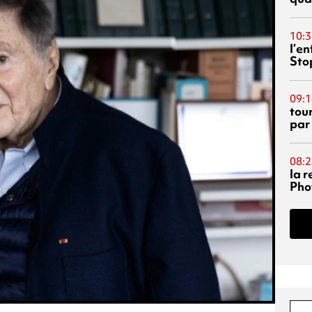
10:3
l’e
Sto
09:1
tou
par
08:2
la 
Phot