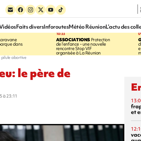
Vidéos
Faits divers
Inforoutes
Météo Réunion
L’actu des coll
10:33
0
karavane
ASSOCIATIONS
Protection
barque dans
de l’enfance - une nouvelle
d
rencontre Stop VIF
e
organisée à La Réunion
m
 pilule abortive
u: le père de
En
5 à 23:11
13:0
fra
et e
12:1
vac
qua