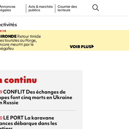
Annonces
Avis & marchés
Courrier des
légales
publics
lecteurs
ectivités
9:14
GIRONDE
Retour timide
es touristes au Porge,
ncore meurtri par le
VOIR PLUS
égafeu
 continu
CONFLIT
Des échanges de
9
ppes font cinq morts en Ukraine
n Russie
LE PORT
La karavane
0
ances débarque dans les
rtiers