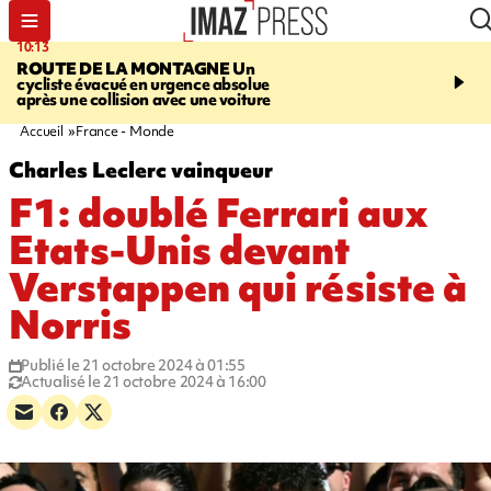
10:13
12:23
ROUTE DE LA MONTAGNE
Un
PRUDENCE
Les jouets
cycliste évacué en urgence absolue
peuvent éclater et brûler
après une collision avec une voiture
Accueil
France - Monde
Charles Leclerc vainqueur
F1: doublé Ferrari aux
Etats-Unis devant
Verstappen qui résiste à
Norris
Publié le 21 octobre 2024 à 01:55
Actualisé le 21 octobre 2024 à 16:00