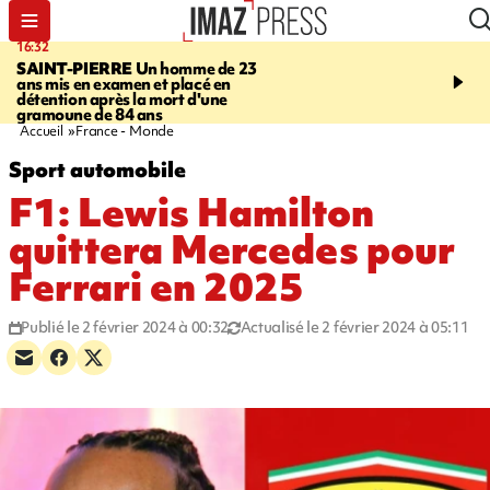
16:32
21:08
SAINT-PIERRE
Un homme de 23
MONDE
Arabie saoudit
ans mis en examen et placé en
et Turquie scellent un p
détention après la mort d'une
défense en pleine guerr
gramoune de 84 ans
Orient
Accueil
France - Monde
Sport automobile
F1: Lewis Hamilton
quittera Mercedes pour
Ferrari en 2025
Publié le 2 février 2024 à 00:32
Actualisé le 2 février 2024 à 05:11