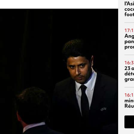
l'A
coc
foo
17:1
Ang
pan
pro
16:3
23 
dét
gra
16:1
min
Réu