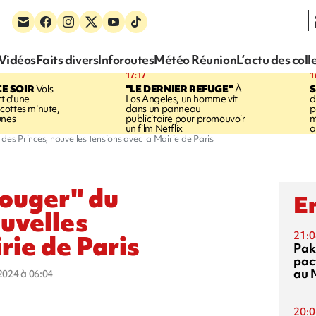
Vidéos
Faits divers
Inforoutes
Météo Réunion
L’actu des coll
17:17
1
CE SOIR
Vols
"LE DERNIER REFUGE"
À
S
rt d'une
Los Angeles, un homme vit
d
cottes minute,
dans un panneau
p
unes
publicitaire pour promouvoir
m
un film Netflix
a
des Princes, nouvelles tensions avec la Mairie de Paris
bouger" du
En
ouvelles
21:0
rie de Paris
Pak
pac
au 
 2024 à 06:04
20:0