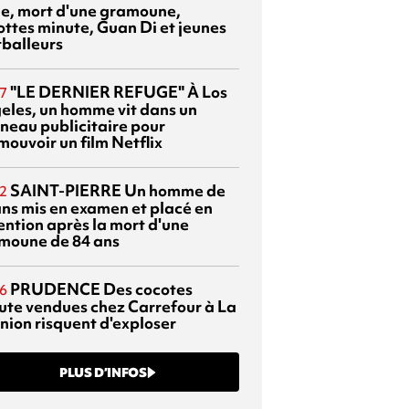
sie, mort d'une gramoune,
ottes minute, Guan Di et jeunes
tballeurs
"LE DERNIER REFUGE"
À Los
7
eles, un homme vit dans un
neau publicitaire pour
mouvoir un film Netflix
SAINT-PIERRE
Un homme de
2
ans mis en examen et placé en
ention après la mort d'une
moune de 84 ans
PRUDENCE
Des cocotes
6
ute vendues chez Carrefour à La
nion risquent d'exploser
PLUS D’INFOS