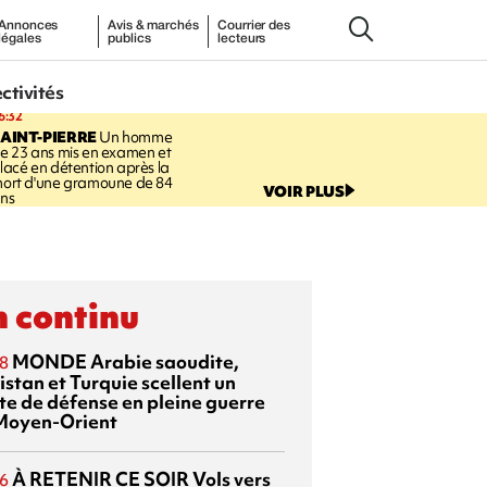
Annonces
Avis & marchés
Courrier des
légales
publics
lecteurs
ectivités
6:32
AINT-PIERRE
Un homme
e 23 ans mis en examen et
lacé en détention après la
ort d'une gramoune de 84
VOIR PLUS
ns
 continu
MONDE
Arabie saoudite,
8
istan et Turquie scellent un
te de défense en pleine guerre
Moyen-Orient
À RETENIR CE SOIR
Vols vers
6