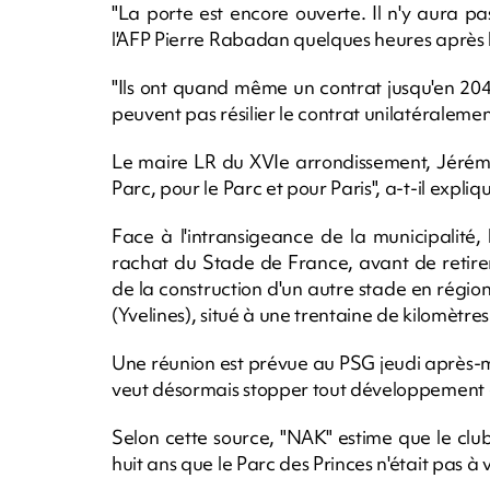
"La porte est encore ouverte. Il n'y aura pas 
l'AFP Pierre Rabadan quelques heures après l
"Ils ont quand même un contrat jusqu'en 2044"
peuvent pas résilier le contrat unilatéralemen
Le maire LR du XVIe arrondissement, Jérémy 
Parc, pour le Parc et pour Paris", a-t-il expliqu
Face à l'intransigeance de la municipalité
rachat du Stade de France, avant de retirer
de la construction d'un autre stade en rég
(Yvelines), situé à une trentaine de kilomètres
Une réunion est prévue au PSG jeudi après-mid
veut désormais stopper tout développement e
Selon cette source, "NAK" estime que le club 
huit ans que le Parc des Princes n'était pas 