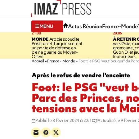
Actus Réunion
France-Monde
MENU
21:08
20:06
MONDE
Arabie saoudite,
À RETENIR 
Pakistan et Turquie scellent
vers l'Asie, mo
un pacte de défense en
gramoune, co
pleine guerre au Moyen-
Guan Di et je
Orient
footballeurs
Accueil
France - Monde
Foot: le PSG "veut bouger" du Parc 
Après le refus de vendre l'enceinte
Foot: le PSG "veut 
Parc des Princes, n
tensions avec la Mai
Publié le 8 février 2024 à 22:10
Actualisé le 9 février