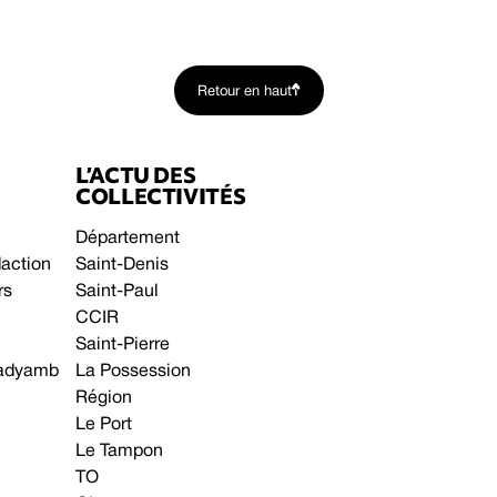
Retour en haut
L’ACTU DES
COLLECTIVITÉS
Département
daction
Saint-Denis
rs
Saint-Paul
CCIR
Saint-Pierre
 gadyamb
La Possession
Région
Le Port
Le Tampon
TO