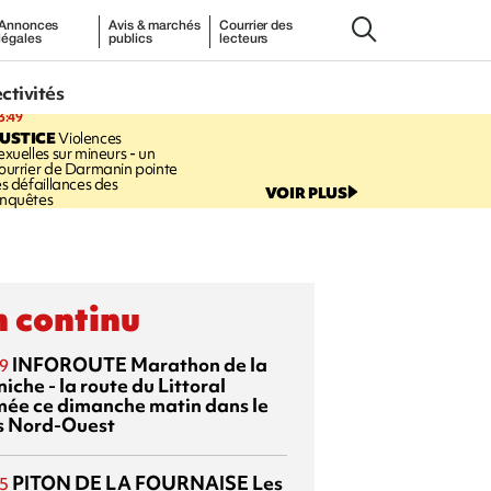
Annonces
Avis & marchés
Courrier des
légales
publics
lecteurs
ectivités
3:49
USTICE
Violences
exuelles sur mineurs - un
ourrier de Darmanin pointe
es défaillances des
VOIR PLUS
nquêtes
 continu
INFOROUTE
Marathon de la
9
iche - la route du Littoral
mée ce dimanche matin dans le
s Nord-Ouest
PITON DE LA FOURNAISE
Les
5