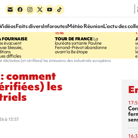
Vidéos
Faits divers
Inforoutes
Météo Réunion
L’actu des coll
15:45
1
A FOURNAISE
TOUR DE FRANCE
La
J
s évacuent
lauréate sortante Pauline
s
use blessée,
Ferrand-Prévot abandonne
c
itions
avant la 8e étape
l
s difficiles
e
 déclarées (et vérifiées) les émissions des industriels européens
e : comment
érifiées) les
En
triels
17:5
Corn
fer
sen
026 à 13:57
16:3