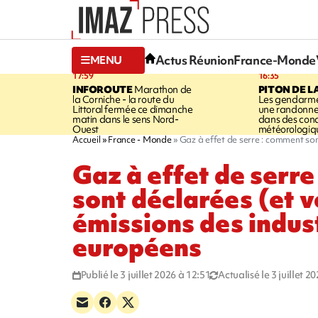
Actus Réunion
France-Monde
MENU
17:59
16:35
INFOROUTE
Marathon de
PITON DE L
la Corniche - la route du
Les gendarme
Littoral fermée ce dimanche
une randonne
matin dans le sens Nord-
dans des cond
Ouest
météorologique
Accueil
France - Monde
Gaz à effet de serre : comment sont
Gaz à effet de serr
sont déclarées (et v
émissions des indus
européens
Publié le 3 juillet 2026 à 12:51
Actualisé le 3 juillet 2