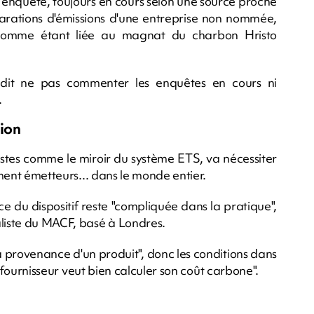
e enquête, toujours en cours selon une source proche
larations d'émissions d'une entreprise non nommée,
comme étant liée au magnat du charbon Hristo
 dit ne pas commenter les enquêtes en cours ni
.
tion
stes comme le miroir du système ETS, va nécessiter
ement émetteurs... dans le monde entier.
e du dispositif reste "compliquée dans la pratique",
liste du MACF, basé à Londres.
la provenance d'un produit", donc les conditions dans
le fournisseur veut bien calculer son coût carbone".