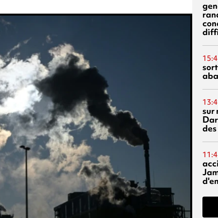
gen
ran
con
diff
15:4
sor
aba
13:4
sur 
Dar
des
11:4
acci
Jam
d'e