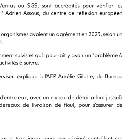
eritas ou SGS, sont accrédités pour vérifier les
AFP Adrien Assous, du centre de réflexion européen
04 organismes avaient un agrément en 2023, selon un
t.
mment suivis et qu'il pourrait y avoir un "problème à
ctivités à suivre.
rviser, explique à l'AFP Aurélie Gilotte, de Bureau
s d'entre eux, avec un niveau de détail allant jusqu'à
ereaux de livraison de fioul, pour s'assurer de
ux et trois inspecteurs par région" contrôlent ces