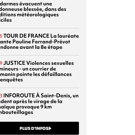
darmes évacuent une
donneuse blessée, dans des
ditions météorologiques
iciles
TOUR DE FRANCE
La lauréate
5
tante Pauline Ferrand-Prévot
ndonne avant la 8e étape
JUSTICE
Violences sexuelles
9
mineurs - un courrier de
manin pointe les défaillances
 enquêtes
INFOROUTE
À Saint-Denis, un
3
dent après le virage de la
aïque provoque 9 km
mbouteillages
PLUS D’INFOS