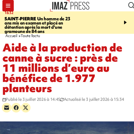
16:32
21:08
SAINT-PIERRE
Un homme de 23
MONDE
Arabie saoudit
ans mis en examen et placé en
et Turquie scellent un p
détention après la mort d'une
défense en pleine guerr
gramoune de 84 ans
Orient
Accueil
Toute l'actu
Aide à la production de
canne à sucre : près de
11 millions d’euro au
bénéfice de 1.977
planteurs
Publié le 3 juillet 2026 à 14:45
Actualisé le 3 juillet 2026 à 15:34