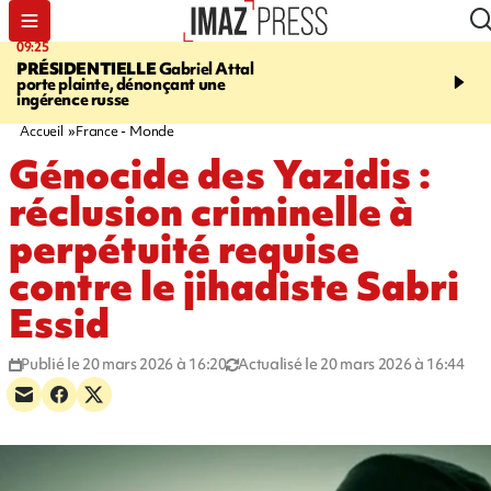
09:25
11:43
PRÉSIDENTIELLE
Gabriel Attal
INFOROUTE
À Saint-D
porte plainte, dénonçant une
accident après le virage 
ingérence russe
Jamaïque provoque 9 
d'embouteillages
Accueil
France - Monde
Génocide des Yazidis :
réclusion criminelle à
perpétuité requise
contre le jihadiste Sabri
Essid
Publié le 20 mars 2026 à 16:20
Actualisé le 20 mars 2026 à 16:44