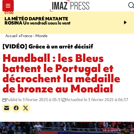
07:00
07:58
LA MÉTÉO DAPRÉ MATANTE
SAINT-DENIS
La réouv
ROSINA
Un vendredi sous le vent
téléphérique Papang fi
annulée à cause d'un p
technique
Accueil
France - Monde
[VIDÉO] Grâce à un arrêt décisif
Handball : les Bleus
battent le Portugal et
décrochent la médaille
de bronze au Mondial
Publié le 3 février 2025 à 05:51
Actualisé le 3 février 2025 à 06:37