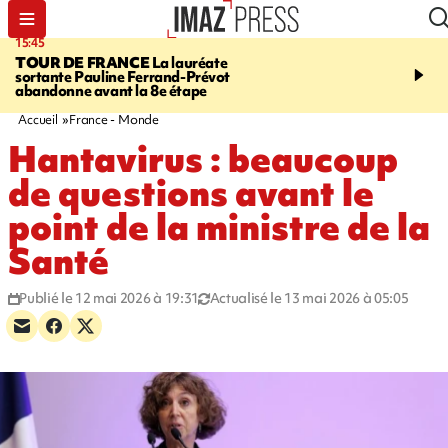
15:45
20:17
TOUR DE FRANCE
La lauréate
À RETENIR CE SOIR
Sé
sortante Pauline Ferrand-Prévot
routière, concours de nou
abandonne avant la 8e étape
du littoral fermée, courr
Darmanin et évacuation
Accueil
France - Monde
Hantavirus : beaucoup
de questions avant le
point de la ministre de la
Santé
Publié le 12 mai 2026 à 19:31
Actualisé le 13 mai 2026 à 05:05