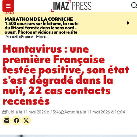
07:40
10:33
MARATHON DE LA CORNICHE
ASSOCIATIONS
Protec
1.300 coureurs sur le bitume, la route
l’enfance - une nouvelle
du littoral fermée dans le sens nord -
Stop VIF organisée à La
ouest. Photos et vidéos sur notre site
Accueil
France - Monde
Hantavirus : une
première Française
testée positive, son état
s'est dégradé dans la
nuit, 22 cas contacts
recensés
Publié le 11 mai 2026 à 13:46
Actualisé le 11 mai 2026 à 16:04