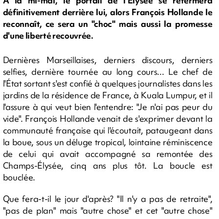
A la mi-mai, le portail de l'Élysée se refermera
définitivement derrière lui, alors François Hollande le
reconnaît, ce sera un "choc" mais aussi la promesse
d'une liberté recouvrée.
Dernières Marseillaises, derniers discours, derniers
selfies, dernière tournée au long cours... Le chef de
l'État sortant s'est confié à quelques journalistes dans les
jardins de la résidence de France, à Kuala Lumpur, et il
l'assure à qui veut bien l'entendre: "Je n'ai pas peur du
vide". François Hollande venait de s'exprimer devant la
communauté française qui l'écoutait, pataugeant dans
la boue, sous un déluge tropical, lointaine réminiscence
de celui qui avait accompagné sa remontée des
Champs-Élysée, cinq ans plus tôt. La boucle est
bouclée.
Que fera-t-il le jour d'après? "Il n'y a pas de retraite",
"pas de plan" mais "autre chose" et cet "autre chose"