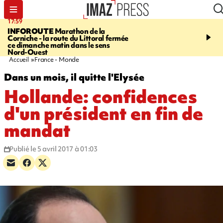
17:59
07:40
INFOROUTE
Marathon de la
MARATHON DE LA C
Corniche - la route du Littoral fermée
1.300 coureurs sur le bi
ce dimanche matin dans le sens
du littoral fermée dans l
Nord-Ouest
ouest. Photos et vidéos s
Accueil
France - Monde
Dans un mois, il quitte l'Elysée
Hollande: confidences
d'un président en fin de
mandat
Publié le 5 avril 2017 à 01:03